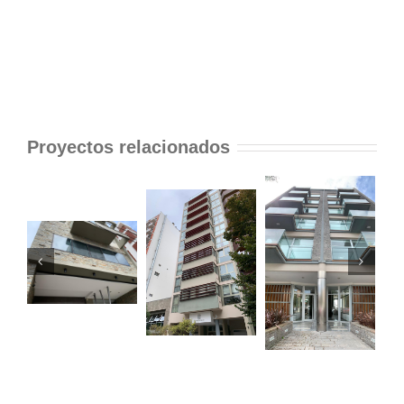
Proyectos relacionados
Sonesta
Ed.
Ripalda
nt
Plaza
Castelli
XV