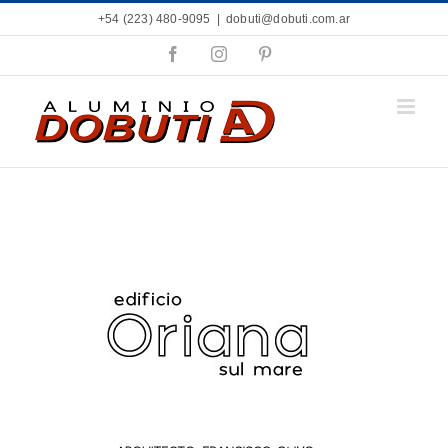
Saltar
+54 (223) 480-9095
|
dobuti@dobuti.com.ar
al
contenido
Facebook
Instagram
Pinterest