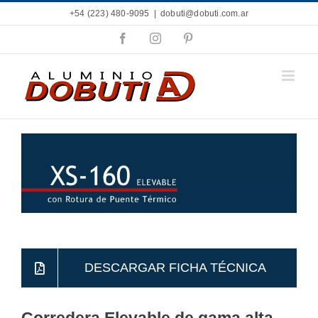
Saltar
+54 (223) 480-9095
|
dobuti@dobuti.com.ar
al
contenido
Facebook
Instagram
Pinterest
DESCARGAR FICHA TÉCNICA