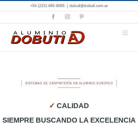
Saltar
+54 (223) 480-9095
|
dobuti@dobuti.com.ar
al
contenido
Facebook
Instagram
Pinterest
✓
CALIDAD
SIEMPRE BUSCANDO LA EXCELENCIA